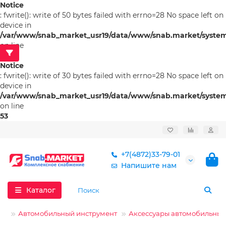
Notice
: fwrite(): write of 50 bytes failed with errno=28 No space left on
device in
/var/www/snab_market_usr19/data/www/snab.market/system/l
on line
53
Notice
: fwrite(): write of 30 bytes failed with errno=28 No space left on
device in
/var/www/snab_market_usr19/data/www/snab.market/system/l
on line
53
+7(4872)33-79-01
Напишите нам
Каталог
Автомобильный инструмент
Аксессуары автомобильные