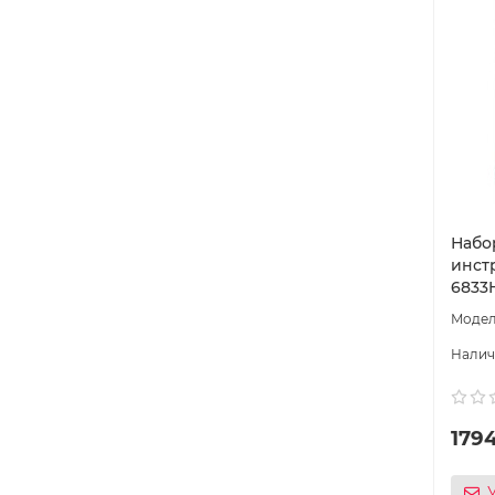
Набо
инст
6833
179