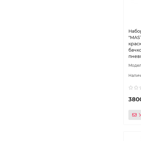
Набо
″MAS
крас
бачко
пнев
380