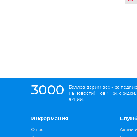
3000
Баллов дарим всем за подпи
на новости! Новинки, скидки,
акции.
Информация
Служ
О нас
Акции 