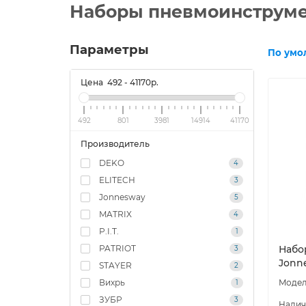
Наборы пневмоинструме
Параметры
По умо
Цена
492
-
41170
р.
492
801
3981
14914
41170
Производитель
DEKO
4
ELITECH
3
Jonnesway
5
MATRIX
4
P.I.T.
1
PATRIOT
Набо
3
Jonne
STAYER
2
Вихрь
1
ЗУБР
3