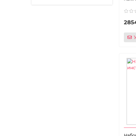
285
Набо