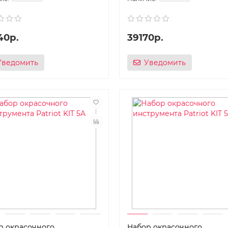
40р.
39170р.
Уведомить
Уведомить
р окрасочного
Набор окрасочного