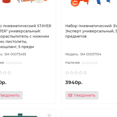
р пневматический STAYER
Набор пневматический З
TER″ универсальный:
Эксперт универсальный, 
кораспылитель с нижним
предметов
м, пистолеты,
мошланг, 5 предм
SM-00073493
SM-00057104
0р.
3940р.
Уведомить
Уведомить