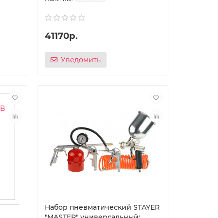
41170р.
Уведомить
Набор пневматический STAYER
″MASTER″ универсальный: