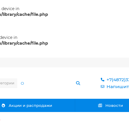
n device in
ibrary/cache/file.php
 device in
ibrary/cache/file.php
+7(4872)3
тегории
Напишит
Акции и распродажи
Новости
т