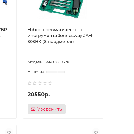
УБР
Набор пневматического
5
инструмента Jonnesway JAH-
303HK (8 предметов)
SM-00039328
20550р.
Уведомить