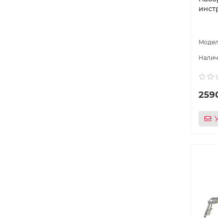
инстр
259