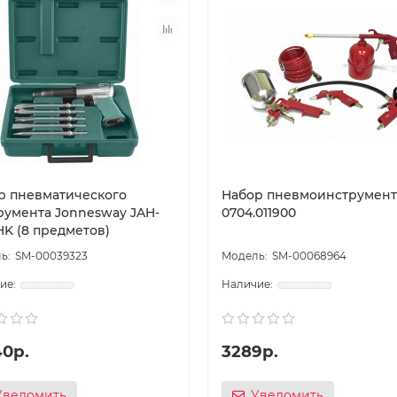
р пневматического
Набор пневмоинструмент
румента Jonnesway JAH-
0704.011900
HK (8 предметов)
SM-00039323
SM-00068964
40р.
3289р.
Уведомить
Уведомить