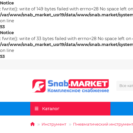
Notice
: fwrite(): write of 149 bytes failed with errno=28 No space left o
/var/www/snab_market_usr19/data/www/snab.market/system/l
on line
53
Notice
: fwrite(): write of 33 bytes failed with errno=28 No space left on
/var/www/snab_market_usr19/data/www/snab.market/system/l
on line
53
Все ка
Каталог
Инструмент
Пневматический инструмен