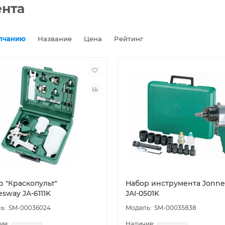
нта
лчанию
Название
Цена
Рейтинг
р "Краскопульт"
Набор инструмента Jonn
sway JA-6111K
JAI-0501K
SM-00036024
SM-00035838