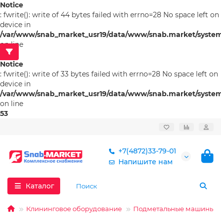
Notice
: fwrite(): write of 44 bytes failed with errno=28 No space left on
device in
/var/www/snab_market_usr19/data/www/snab.market/system/l
on line
53
Notice
: fwrite(): write of 33 bytes failed with errno=28 No space left on
device in
/var/www/snab_market_usr19/data/www/snab.market/system/l
on line
53
+7(4872)33-79-01
Напишите нам
Каталог
Клининговое оборудование
Подметальные машины