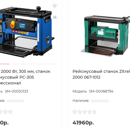
2000 Вт, 305 мм, станок
Рейсмусовый станок Zitre
мусовый РС-305
2000 067-1012
ессионал
SM-00050133
SM-00068794
0р.
41960р.