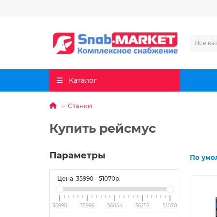
Все ка
Каталог
Станки
Купить рейсмус
Параметры
По умо
Цена
35990
-
51070
р.
35990
35996
36054
36252
51070