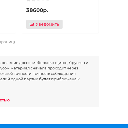
38600р.
Уведомить
страниц)
товление досок, мебельных щитов, брусьев и
усом материал сначала проходит через
ожной точности: точность соблюдения
делий одной партии будет приближена к
ь у станков также варьируется и это, помимо
остью
остью
установленным на валу ножом (или несколькими
томатически с помощью роликов и практически