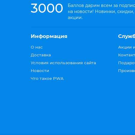
3000
Баллов дарим всем за подпи
не тр
на новости! Новинки, скидки,
Рейсм
акции.
Информация
Служ
О нас
Акции 
Доставка
Контакт
Условия использования сайта
Подаро
Часто
Новости
Произв
спере
эффек
Что такое PWA
обраб
В зав
Компа