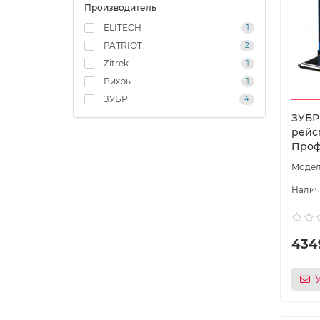
Производитель
ELITECH
1
PATRIOT
2
Zitrek
1
Вихрь
1
ЗУБР
4
ЗУБР 
рейс
Проф
434