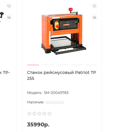
k TP-
Станок рейсмусовый Patriot TP
255
SM-00049783
35990р.