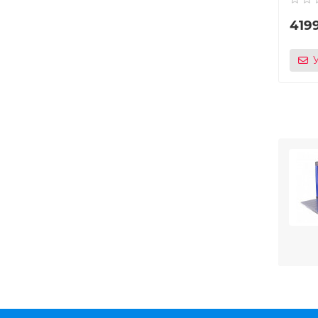
419
Основ
мощно
При
Механ
— зав