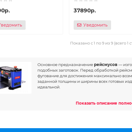
90р.
37890р.
Уведомить
Уведомить
Показано с 1 по 9 из 9 (всего 1 
Основное предназначение
рейсмусов
— изго
подобных заготовок. Перед обработкой рейсм
фугование для достижения максимально возм
заданной толщины и ширины всех готовых из
идеальной.
ная задача Купить
рейсмус
— это калибровка заготовок. Точност
Показать описание полн
Показать описание полн
сти, основной ценообразующий фактор.
нцип работы рейсмусного станка
изм работы станка прост: размещённая заготовка разрезается 
исит от модели рейсмуса). Подача заготовки осуществляется ав