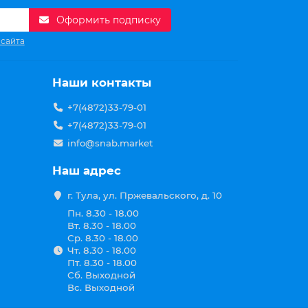
сторожности.
Оформить подписку
 сайта
Наши контакты
+7(4872)33-79-01
+7(4872)33-79-01
info@snab.market
имися панелями, которые располагаются
при обработке больших деталей. Для повышения
Наш адрес
дачи материала. Стружка, оставленная после
 турбины.
г. Тула, ул. Пржевальского, д. 10
Пн. 8.30 - 18.00
- или двусторонный рейсмус:
Вт. 8.30 - 18.00
Ср. 8.30 - 18.00
Чт. 8.30 - 18.00
асположенным на поверхности стола, что
Пт. 8.30 - 18.00
льшей точности.
Сб. Выходной
Вс. Выходной
ьному оборудованию в производительности, но