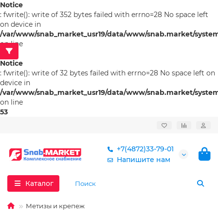
Notice
: fwrite(): write of 352 bytes failed with errno=28 No space left
on device in
/var/www/snab_market_usr19/data/www/snab.market/system/l
on line
53
Notice
: fwrite(): write of 32 bytes failed with errno=28 No space left on
device in
/var/www/snab_market_usr19/data/www/snab.market/system/l
on line
53
+7(4872)33-79-01
Напишите нам
Каталог
Метизы и крепеж