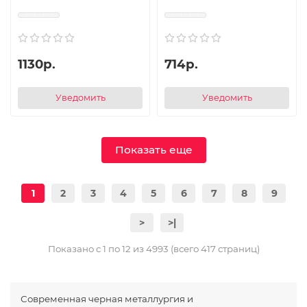
1130р.
714р.
Уведомить
Уведомить
Показать еще
1
2
3
4
5
6
7
8
9
>
>|
Показано с 1 по 12 из 4993 (всего 417 страниц)
Современная черная металлургия и