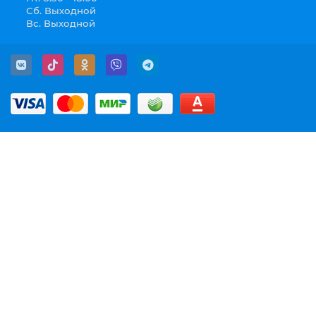
Крепежные метизы условно можно также разделить на
Сб. Выходной
две группы.
Вс. Выходной
Первую составляют изделия, у которых есть шаг резьбы
определенного размера. Такие изделия называют
метрическим крепежом.
Метрический крепеж - это металлоизделия, имеющие
резьбовую метрическую нарезку или сопрягаемые с
ними виды металлических изделий. Метрическим
крепежом являются болты, гайки, шайбы, шпильки.
Метрическая резьба может быть различного шага.
Стандартный шаг резьбы регламентируется
государственными и международными стандартами
(ГОСТ, ISO).
Вторую группу составляют
метизы
различной формы и
конфигурации. Наиболее используемые метизы этой
группы это - шурупы, винты,
саморезы
,
дюбели
, гвозди,
анкеры,
заклепки
и другое подобное оборудование.
Нужно учесть, что каждый
метиз и крепеж
создается и
используется для выполнения своих, строго
определенных задач. К примеру, для соединения