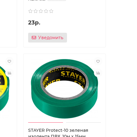
23р.
Уведомить
STAYER Protect-10 зеленая
изолента ПВХ, 10м х 15мм