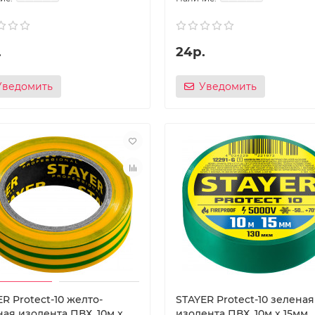
.
24р.
Уведомить
Уведомить
R Protect-10 желто-
STAYER Protect-10 зеленая
ая изолента ПВХ, 10м х
изолента ПВХ, 10м х 15мм