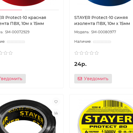
R Protect-10 красная
STAYER Protect-10 синяя
нта ПВХ, 10м х 15мм
изолента ПВХ, 10м х 15мм
SM-00072929
SM-00080977
24р.
Уведомить
Уведомить