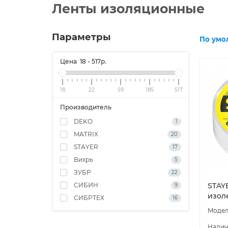
Ленты изоляционные
Параметры
По умо
Цена
18
-
517
р.
18
22
59
185
517
Производитель
DEKO
1
MATRIX
20
STAYER
17
Вихрь
5
ЗУБР
22
СИБИН
STAYE
9
изоле
СИБРТЕХ
16