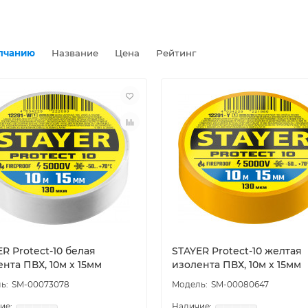
лчанию
Название
Цена
Рейтинг
R Protect-10 белая
STAYER Protect-10 желтая
нта ПВХ, 10м х 15мм
изолента ПВХ, 10м х 15мм
SM-00073078
SM-00080647