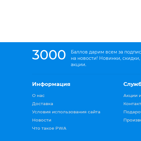
3000
Баллов дарим всем за подпи
на новости! Новинки, скидки,
акции.
Информация
Служ
О нас
Акции 
Доставка
Контакт
Условия использования сайта
Подаро
Новости
Произв
Что такое PWA