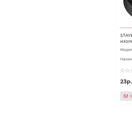
STAYE
изоле
23р.