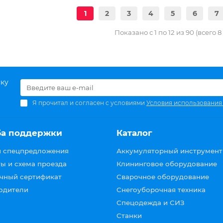
1
2
3
4
5
6
7
Показано с 1 по 12 из 90 (всего 
ску
Я прочитал и согласен с условиями
Условия использования
ба поддержки
Каталог
и спецпредложения
Аккумуляторный инструмент
ы и схема проезда
Клининговое оборудование
чный сертификат
Сварочное оборудование
одители
Снегоуборочная техника
Спецодежда и СИЗ
Станки