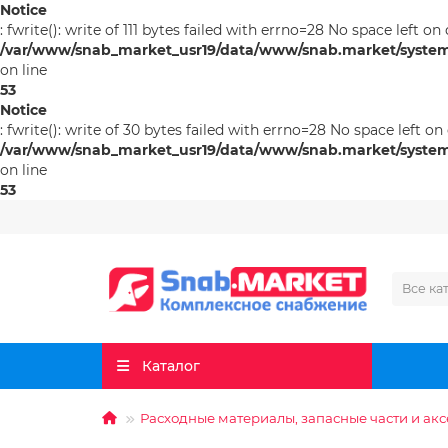
Notice
: fwrite(): write of 111 bytes failed with errno=28 No space left on
/var/www/snab_market_usr19/data/www/snab.market/system/l
on line
53
Notice
: fwrite(): write of 30 bytes failed with errno=28 No space left on
/var/www/snab_market_usr19/data/www/snab.market/system/l
on line
53
Все ка
Каталог
Расходные материалы, запасные части и ак