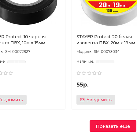
R Protect-10 черная
STAYER Protect-20 белая
нта ПВХ, 10м х 15мм
изолента ПВХ, 20м х 19мм
SM-00072927
SM-00073034
55р.
Уведомить
Уведомить
Показать еще