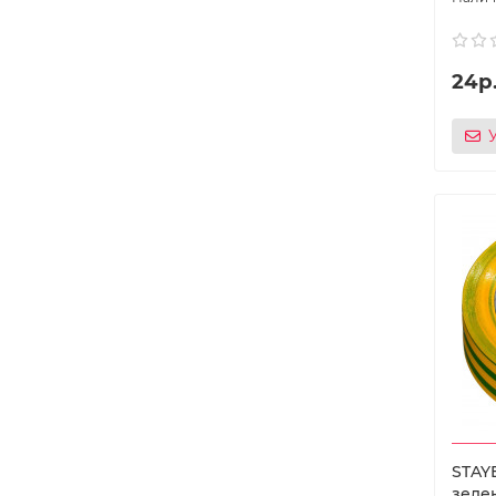
24р
STAYE
зелен