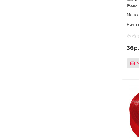
15мм
36р