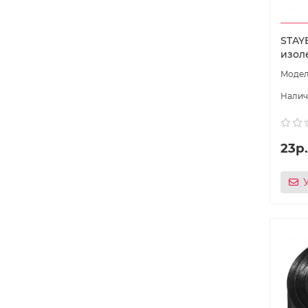
STAYE
изоле
23р.