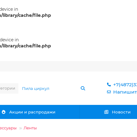
 device in
ibrary/cache/file.php
 device in
ibrary/cache/file.php
+7(4872)3
тегории
Напишит
Акции и распродажи
Новости
сессуары
Ленты