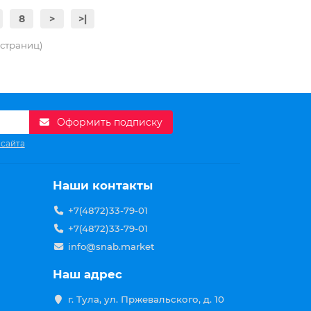
8
>
>|
8 страниц)
Оформить подписку
 сайта
Наши контакты
+7(4872)33-79-01
+7(4872)33-79-01
info@snab.market
Наш адрес
г. Тула, ул. Пржевальского, д. 10