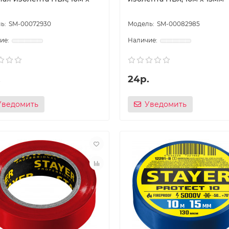
SM-00072930
SM-00082985
.
24р.
Уведомить
Уведомить