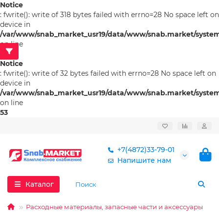
Notice
: fwrite(): write of 318 bytes failed with errno=28 No space left on
device in
/var/www/snab_market_usr19/data/www/snab.market/system/l
on line
53
Notice
: fwrite(): write of 32 bytes failed with errno=28 No space left on
device in
/var/www/snab_market_usr19/data/www/snab.market/system/l
on line
53
+7(4872)33-79-01
Напишите нам
Каталог
Расходные материалы, запасные части и аксессуары