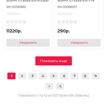
Sturm! GT3535-2.0-S-2500
Sturm! GT3535-3.0-7-15
SM-00065862
SM-00066057
11220р.
290р.
Уведомить
Уведомить
Показать еще
1
2
3
4
5
6
7
8
9
>
>|
Показано с 1 по 12 из 1127 (всего 94 страниц)