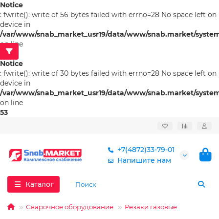
Notice
: fwrite(): write of 56 bytes failed with errno=28 No space left on
device in
/var/www/snab_market_usr19/data/www/snab.market/system/l
on line
53
Notice
: fwrite(): write of 30 bytes failed with errno=28 No space left on
device in
/var/www/snab_market_usr19/data/www/snab.market/system/l
on line
53
+7(4872)33-79-01
Напишите нам
Каталог
Сварочное оборудование
Резаки газовые