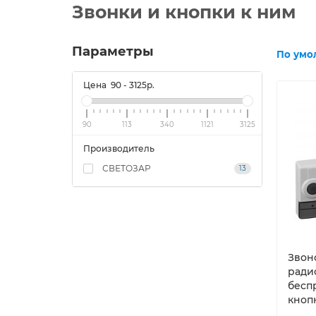
Звонки и кнопки к ним
Параметры
По умо
Цена
90
-
3125
р.
90
113
340
1121
3125
Производитель
СВЕТОЗАР
13
Звон
ради
бесп
кнопк