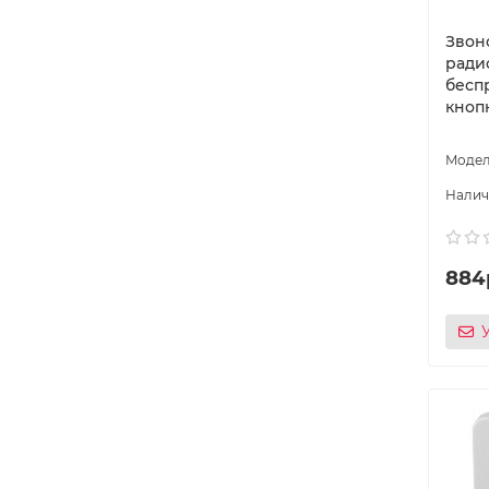
Звон
ради
бесп
кнопк
884