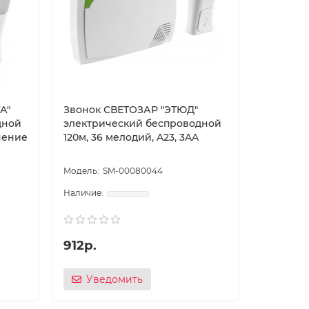
А″
Звонок СВЕТОЗАР ″ЭТЮД″
дной
электрический беспроводной
чение
120м, 36 мелодий, A23, 3AA
SM-00080044
912р.
Уведомить