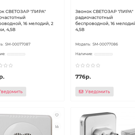
ок СВЕТОЗАР ″ЛИРА″
Звонок СВЕТОЗАР ″ЛИРА″
очастотный
радиочастотный
роводной, 16 мелодий, 2
беспроводной, 16 мелодий
и, 4,5В
4,5В
SM-00077087
SM-00077086
р.
776р.
Уведомить
Уведомить