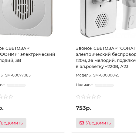
ок СВЕТОЗАР
Звонок СВЕТОЗАР ″СОНАТ
ФОНИЯ″ электрический
электрический беспрово
лодий, 3В
120м, 36 мелодий, подклю
в эл.розетку ~220В, А23
SM-00077085
SM-00080045
р.
753р.
Уведомить
Уведомить