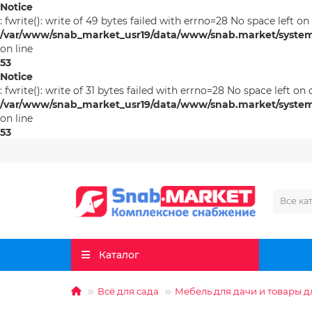
Notice
: fwrite(): write of 49 bytes failed with errno=28 No space left on
/var/www/snab_market_usr19/data/www/snab.market/system/l
on line
53
Notice
: fwrite(): write of 31 bytes failed with errno=28 No space left on 
/var/www/snab_market_usr19/data/www/snab.market/system/l
on line
53
Все ка
Каталог
Всё для сада
Мебель для дачи и товары 