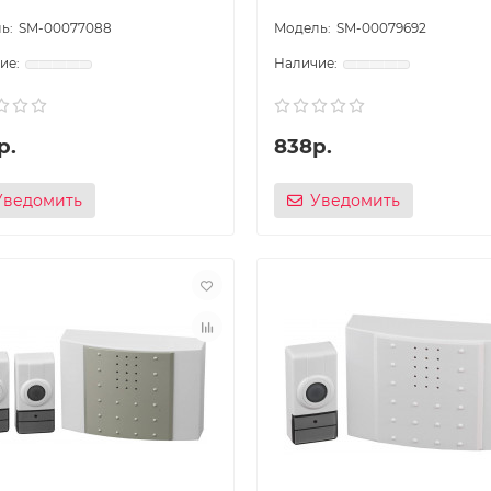
SM-00077088
SM-00079692
р.
838р.
Уведомить
Уведомить