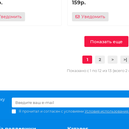
.
159р.
Уведомить
Уведомить
Показать еще
1
2
>
>|
Показано с 1 по 12 из 13 (всего 2
ску
Я прочитал и согласен с условиями
Условия использования
ба поддержки
Каталог