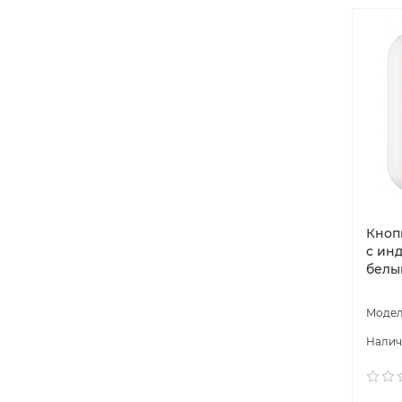
Кноп
с ин
белы