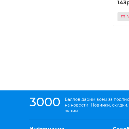
143р
3000
Баллов дарим всем за подпи
на новости! Новинки, скидки,
акции.
Информация
Служ