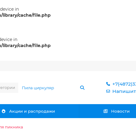
 device in
ibrary/cache/file.php
device in
ibrary/cache/file.php
+7(4872)3
тегории
Напишит
Акции и распродажи
Новости
для пикника