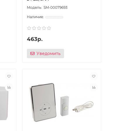
SM-00079693
463р.
Уведомить