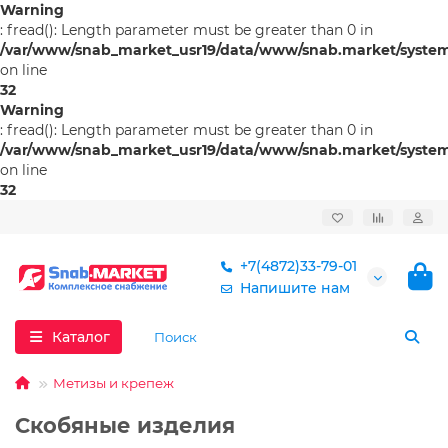
Warning
: fread(): Length parameter must be greater than 0 in
/var/www/snab_market_usr19/data/www/snab.market/system/l
on line
32
Warning
: fread(): Length parameter must be greater than 0 in
/var/www/snab_market_usr19/data/www/snab.market/system/l
on line
32
+7(4872)33-79-01
Напишите нам
Каталог
Метизы и крепеж
Скобяные изделия