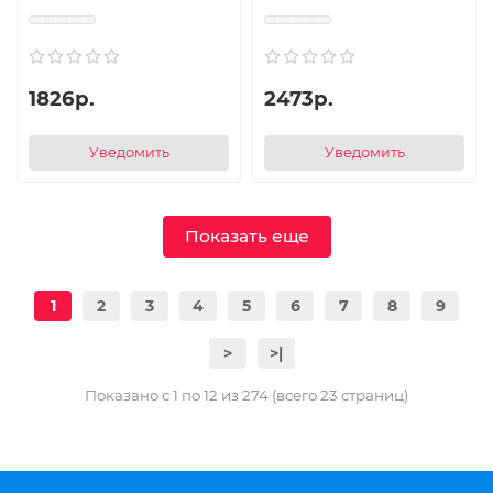
1826р.
2473р.
Уведомить
Уведомить
Показать еще
1
2
3
4
5
6
7
8
9
>
>|
Показано с 1 по 12 из 274 (всего 23 страниц)