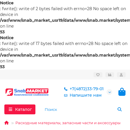
Notice
: fwrite(): write of 2 bytes failed with errno=28 No space left on
device in
/var/www/snab_market_usr19/data/www/snab.market/system/l
on line
53
Notice
: fwrite(): write of 17 bytes failed with errno=28 No space left on
device in
/var/www/snab_market_usr19/data/www/snab.market/system/l
on line
53
+7(4872)33-79-01
Напишите нам
Каталог
Расходные материалы, запасные части и аксессуары