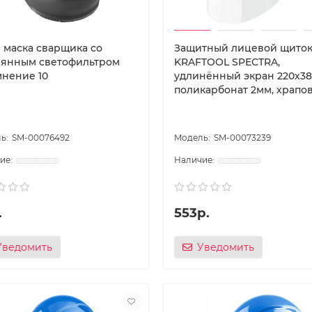
 маска сварщика со
Защитный лицевой щито
лянным светофильтром
KRAFTOOL SPECTRA,
мнение 10
удлинённый экран 220х38
поликарбонат 2мм, храпо
SM-00076492
SM-00073239
.
553р.
Уведомить
Уведомить