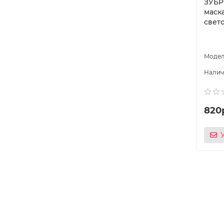
ЗУБР
маск
свет
820