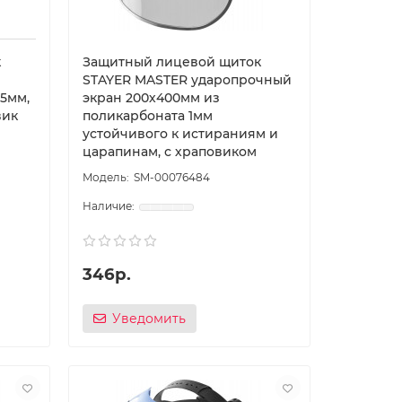
к
Защитный лицевой щиток
STAYER MASTER ударопрочный
5мм,
экран 200х400мм из
вик
поликарбоната 1мм
устойчивого к истираниям и
царапинам, с храповиком
SM-00076484
346р.
Уведомить