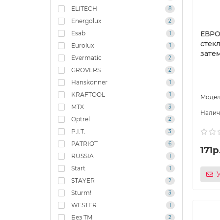
ELITECH
8
Energolux
2
Esab
ЕВРО
1
стек
Eurolux
1
зате
Evermatic
2
GROVERS
2
Hanskonner
1
KRAFTOOL
1
MTX
3
Optrel
2
P.I.T.
3
PATRIOT
6
171р
RUSSIA
1
Start
1
STAYER
2
Sturm!
3
WESTER
1
Без ТМ
2