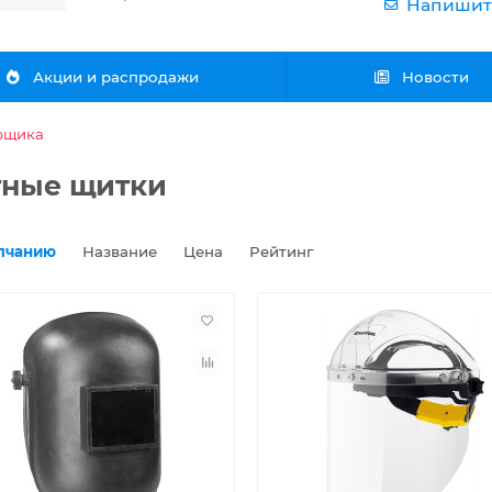
Напишит
Акции и распродажи
Новости
рщика
тные щитки
лчанию
Название
Цена
Рейтинг