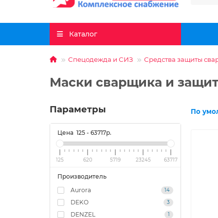
Каталог
Спецодежда и СИЗ
Средства защиты сва
Маски сварщика и защи
Параметры
По умо
Цена
125
-
63717
р.
125
620
5719
23245
63717
Производитель
Aurora
14
DEKO
3
DENZEL
1