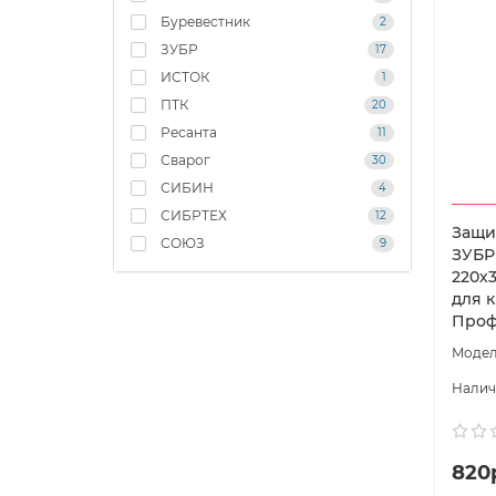
Буревестник
2
ЗУБР
17
ИСТОК
1
ПТК
20
Ресанта
11
Сварог
30
СИБИН
4
СИБРТЕХ
12
Защи
СОЮЗ
9
ЗУБР
220х
для к
Проф
820