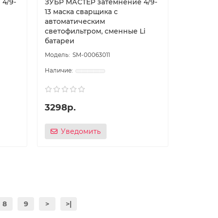
4/9-
ЗУБР МАСТЕР затемнение 4/9-
13 маска сварщика с
автоматическим
светофильтром, сменные Li
батареи
SM-00063011
3298р.
Уведомить
8
9
>
>|