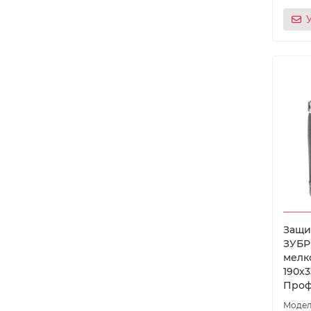
Защи
ЗУБР
мелк
190х3
Проф