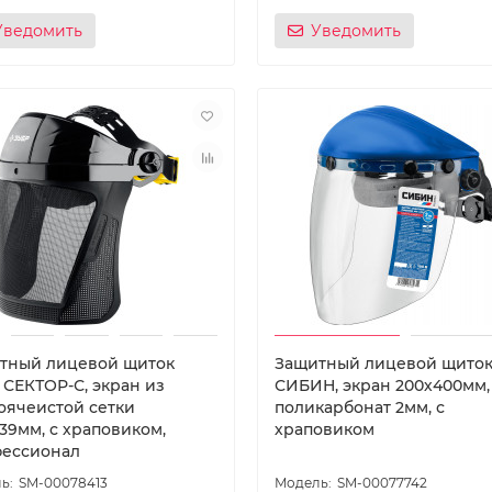
Уведомить
Уведомить
тный лицевой щиток
Защитный лицевой щито
 СЕКТОР-С, экран из
СИБИН, экран 200х400мм,
оячеистой сетки
поликарбонат 2мм, с
39мм, с храповиком,
храповиком
ессионал
SM-00078413
SM-00077742