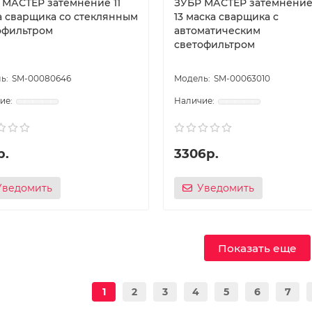
 МАСТЕР затемнение 11
ЗУБР МАСТЕР затемнение 
а сварщика со стеклянным
13 маска сварщика с
офильтром
автоматическим
светофильтром
SM-00080646
SM-00063010
р.
3306р.
Уведомить
Уведомить
Показать еще
1
2
3
4
5
6
7