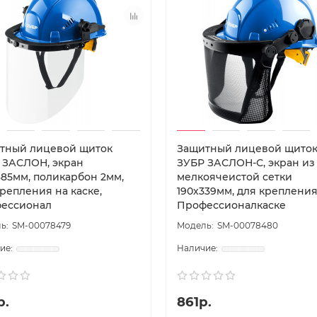
тный лицевой щиток
Защитный лицевой щито
 ЗАСЛОН, экран
ЗУБР ЗАСЛОН-С, экран из
385мм, поликарбон 2мм,
мелкоячеистой сетки
репления на каске,
190х339мм, для крепления 
ессионал
Профессионалкаске
SM-00078479
SM-00078480
р.
861р.