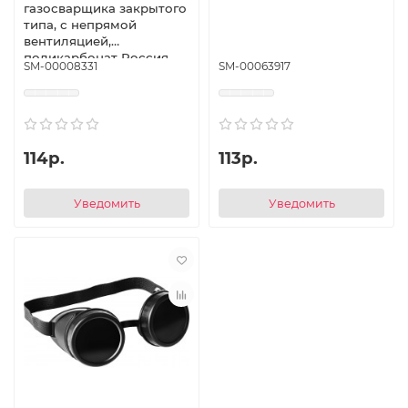
газосварщика закрытого
типа, с непрямой
вентиляцией,
поликарбонат Россия
SM-00008331
SM-00063917
Сибртех
114р.
113р.
Уведомить
Уведомить