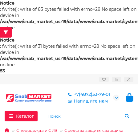
Notice
: fwrite(): write of 83 bytes failed with errno=28 No space left on
device in
/var/www/snab_market_usr19/data/www/snab.market/system/l
on line
53
Notice
: fwrite(): write of 31 bytes failed with errno=28 No space left on
device in
/var/www/snab_market_usr19/data/www/snab.market/system/l
on line
53
+7(4872)33-79-01
Напишите нам
Каталог
Спецодежда и СИЗ
Средства защиты сварщика