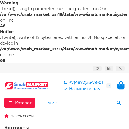
Warning
: fread(): Length parameter must be greater than 0 in
/var/www/snab_market_usr19/data/www/snab.market/syste
on line
46
Notice
: fwrite(): write of 15 bytes failed with errno=28 No space left on
device in
/var/www/snab_market_usr19/data/www/snab.market/syste
on line
68
+7(4872)33-79-01
Напишите нам
Каталог
Контакты
Контакты