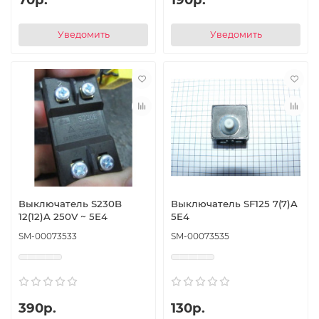
Уведомить
Уведомить
Выключатель S230B
Выключатель SF125 7(7)A
12(12)A 250V ~ 5E4
5E4
SM-00073533
SM-00073535
390р.
130р.