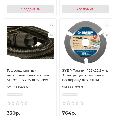
Уведомить
Уведомить
Гофрошланг для
ЗУБР Термит 125х22,2мм,
шлифовальных машин
3 резца, диск пильный
Sturm! DWS6010SL-999T
по дереву для УШМ
SM-00064897
SM-00078919
330р.
764р.