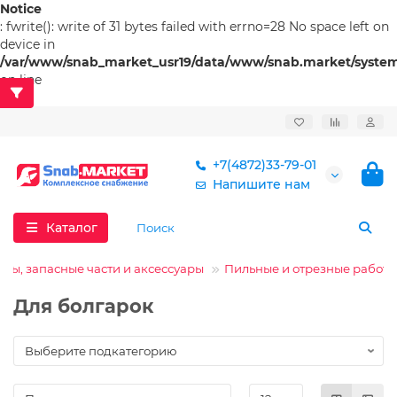
Notice
: fwrite(): write of 31 bytes failed with errno=28 No space left on
device in
/var/www/snab_market_usr19/data/www/snab.market/system/l
on line
53
+7(4872)33-79-01
Напишите нам
Каталог
лы, запасные части и аксессуары
Пильные и отрезные работы
Для болгарок