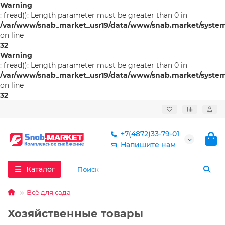
Warning
: fread(): Length parameter must be greater than 0 in
/var/www/snab_market_usr19/data/www/snab.market/system/l
on line
32
Warning
: fread(): Length parameter must be greater than 0 in
/var/www/snab_market_usr19/data/www/snab.market/system/l
on line
32
+7(4872)33-79-01
Напишите нам
Каталог
Всё для сада
Хозяйственные товары