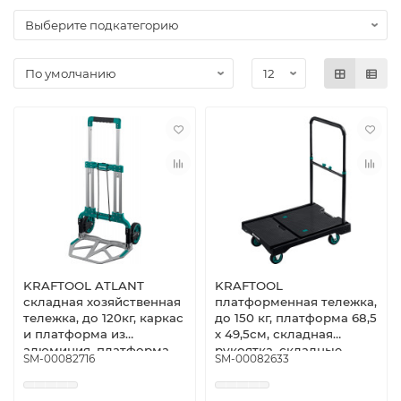
KRAFTOOL ATLANT
KRAFTOOL
складная хозяйственная
платформенная тележка,
тележка, до 120кг, каркас
до 150 кг, платформа 68,5
и платформа из
х 49,5см, складная
алюминия, платформа
рукоятка, складные
SM-00082716
SM-00082633
48,5 х 35см, колёса
колёса d10см, вес - 9,3кг
d18см, вес 6,9кг