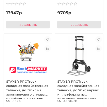
13947р.
9705р.
Уведомить
Уведомить
STAYER PROTruck
STAYER PROTruck
складная хозяйственная
складная хозяйственная
тележка, до 120кг, из
тележка, до 70кг, каркас
алюминиевого сплава,
и платформа из
платформа 48,5х35см,
алюминия, платформа
SM-00080111
SM-00076758
колёса d16см, вес 5кг
39х28см, колёса d13см,