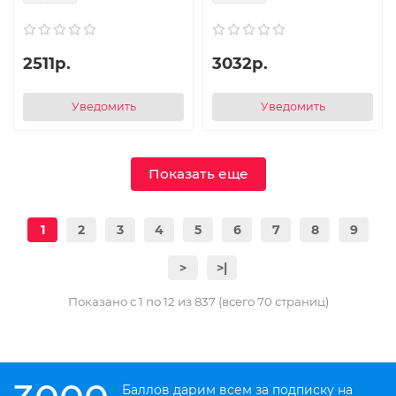
2511р.
3032р.
Уведомить
Уведомить
Показать еще
1
2
3
4
5
6
7
8
9
>
>|
Показано с 1 по 12 из 837 (всего 70 страниц)
Баллов дарим всем за подписку на