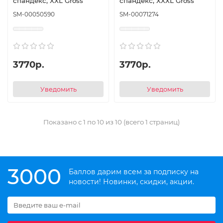
спандекс, XXL Gross
спандекс, XXXL Gross
SM-00050590
SM-00071274
3770р.
3770р.
Уведомить
Уведомить
Показано с 1 по 10 из 10 (всего 1 страниц)
3000
Баллов дарим всем за подписку на
новости! Новинки, скидки, акции.