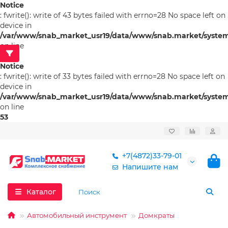
Notice
: fwrite(): write of 43 bytes failed with errno=28 No space left on
device in
/var/www/snab_market_usr19/data/www/snab.market/system/l
on line
53
Notice
: fwrite(): write of 33 bytes failed with errno=28 No space left on
device in
/var/www/snab_market_usr19/data/www/snab.market/system/l
on line
53
+7(4872)33-79-01
Напишите нам
Каталог
Автомобильный инструмент
Домкраты