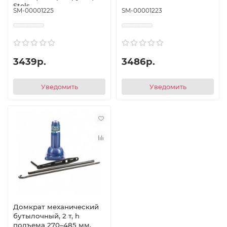
Stels
SM-00001225
SM-00001223
3439р.
3486р.
Уведомить
Уведомить
Домкрат механический
бутылочный, 2 т, h
подъема 270–485 мм,