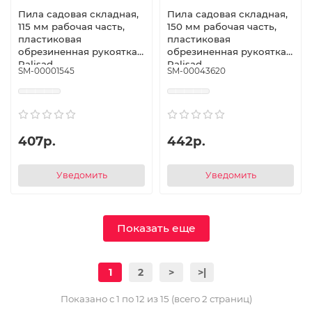
Пила садовая складная,
Пила садовая складная,
115 мм рабочая часть,
150 мм рабочая часть,
пластиковая
пластиковая
обрезиненная рукоятка,
обрезиненная рукоятка,
Palisad
Palisad
SM-00001545
SM-00043620
407р.
442р.
Уведомить
Уведомить
Показать еще
1
2
>
>|
Показано с 1 по 12 из 15 (всего 2 страниц)