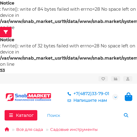
Notice
: fwrite(): write of 84 bytes failed with errno=28 No space left on
device in
/var/www/snab_market_usr19/data/www/snab.market/system/l
on line
53
Notice
: fwrite(): write of 32 bytes failed with errno=28 No space left on
device in
/var/www/snab_market_usr19/data/www/snab.market/system/l
on line
53
+7(4872)33-79-01
Напишите нам
Каталог
Всё для сада
Садовые инструменты