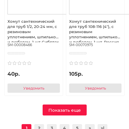
Хомут сантехнический
Хомут сантехнический
для труб 1/2, 20-24 мм, с
для труб 108-116 (4"), с
резиновым
резиновым
уплотнением, шпилькой
уплотнением, шпилькой
и дюбелем, 1 шт Сибртех
и дюбелем, 1 шт, Россия
SM-00008466
SM-00070975
Сибртех
40р.
105р.
Уведомить
Уведомить
Показать еще
1
2
3
4
5
>
>|