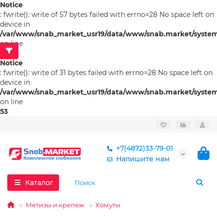
Notice
: fwrite(): write of 57 bytes failed with errno=28 No space left on
device in
/var/www/snab_market_usr19/data/www/snab.market/system/l
on line
53
Notice
: fwrite(): write of 31 bytes failed with errno=28 No space left on
device in
/var/www/snab_market_usr19/data/www/snab.market/system/l
on line
53
+7(4872)33-79-01
Напишите нам
Каталог
Метизы и крепеж
Хомуты