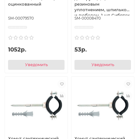
оцинкованный
резиновым
уплотнением, шпилькой
и дюбелем, 1 шт Сибртех
SM-00079570
SM-00008470
1052р.
53р.
Уведомить
Уведомить
Хомут сантехнический
Хомут сантехнический