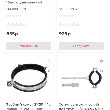
10шт, оцинкованный
SM-00079571
SM-00079572
855р.
929р.
Уведомить
Уведомить
Трубный хомут ЗУБР 4″ с
Хомут сантехнический
гайкой М8/М10, 10шт,
для труб 1, 1/2, 48-53 мм с