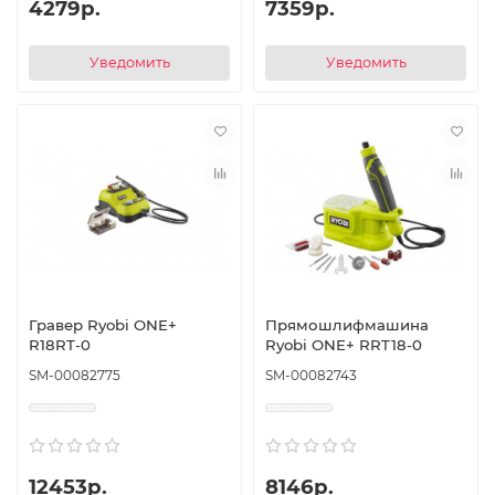
4279р.
7359р.
Уведомить
Уведомить
Гравер Ryobi ONE+
Прямошлифмашина
R18RT-0
Ryobi ONE+ RRT18-0
SM-00082775
SM-00082743
12453р.
8146р.