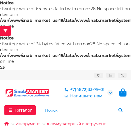
Notice
: fwrite(): write of 64 bytes failed with errno=28 No space left on
device in
/var/www/snab_market_usr19/data/www/snab.market/system/l
on line
53
Notice
: fwrite(): write of 34 bytes failed with errno=28 No space left on
device in
/var/www/snab_market_usr19/data/www/snab.market/system/l
on line
53
+7(4872)33-79-01
Напишите нам
Каталог
Инструмент
Аккумуляторный инструмент