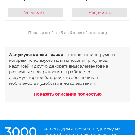
Уведомить
Уведомить
Показано с 1 по 6 из 6 (всего 1 страниц)
Аккумуляторный гравер
- это электроинструмент,
который используется для нанесения рисунков,
надписей и других декоративных элементов на
различные поверхности. Он работает от
аккумуляторной батареи, что обеспечивает
мобильность и удобство в использовании.
Одним из основных преимуществ
аккумуляторных
Показать описание полностью
Показать описание полностью
граверов
является их портативность. Без
необходимости подключения к электросети, они могут
быть использованы в любом месте. Более того, они
обычно имеют компактный размер и легкий вес, что
делает их идеальным выбором для работ на высоте или
в труднодоступных местах.
3000
Баллов дарим всем за подписку на