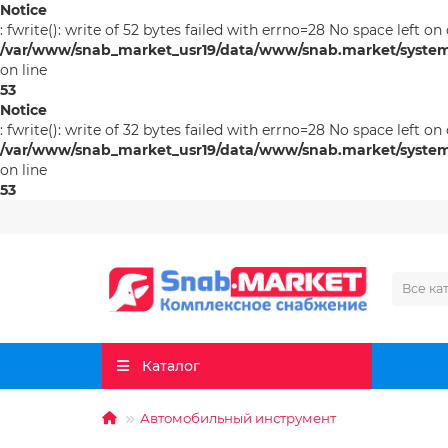
Notice
: fwrite(): write of 52 bytes failed with errno=28 No space left on
/var/www/snab_market_usr19/data/www/snab.market/system/l
on line
53
Notice
: fwrite(): write of 32 bytes failed with errno=28 No space left on
/var/www/snab_market_usr19/data/www/snab.market/system/l
on line
53
Все ка
Каталог
Автомобильный инструмент