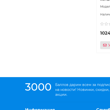
102
3000
Баллов дарим всем за подпи
на новости! Новинки, скидки,
акции.
Информация
Служ