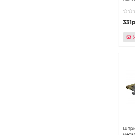
331р
Шпри
мета