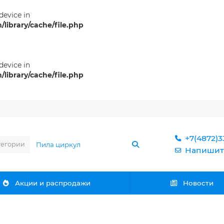
 device in
ibrary/cache/file.php
 device in
ibrary/cache/file.php
+7(4872)3
тегории
Напишит
Акции и распродажи
Новости