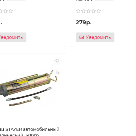
.
279р.
Уведомить
Уведомить
ц STAYER автомобильный
ллический, 400гр