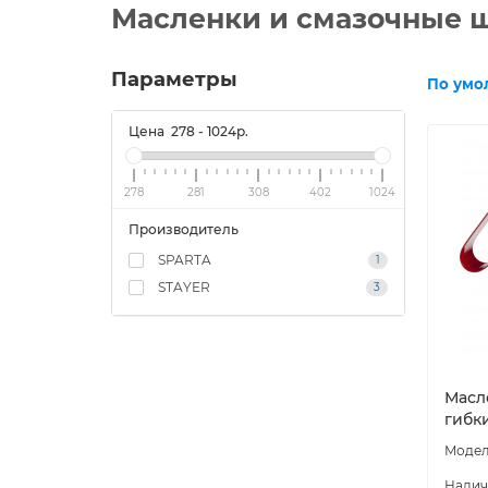
Масленки и смазочные
Параметры
По умо
Цена
278
-
1024
р.
278
281
308
402
1024
Производитель
SPARTA
1
STAYER
3
Масл
гибк