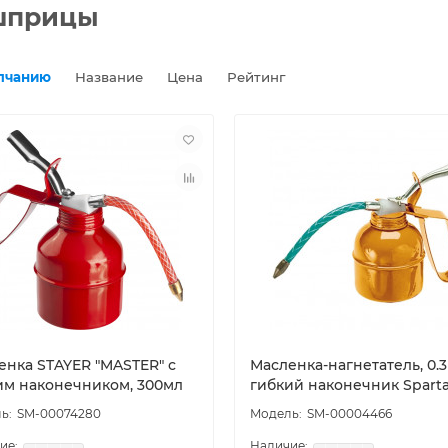
 шприцы
лчанию
Название
Цена
Рейтинг
енка STAYER ″MASTER″ с
Масленка-нагнетатель, 0.3 
им наконечником, 300мл
гибкий наконечник Spart
SM-00074280
SM-00004466