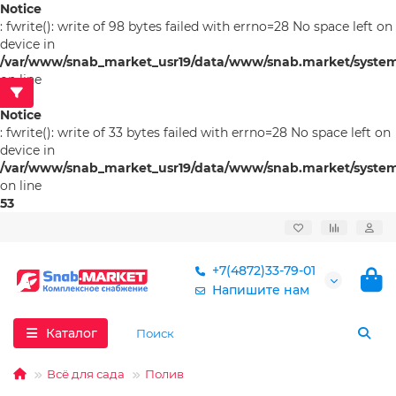
Notice
: fwrite(): write of 98 bytes failed with errno=28 No space left on
device in
/var/www/snab_market_usr19/data/www/snab.market/system/l
on line
53
Notice
: fwrite(): write of 33 bytes failed with errno=28 No space left on
device in
/var/www/snab_market_usr19/data/www/snab.market/system/l
on line
53
+7(4872)33-79-01
Напишите нам
Каталог
Всё для сада
Полив