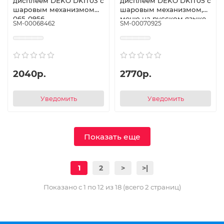
дисплеем DEKO DKIT03 с
дисплеем DEKO DKIT05 с
шаровым механизмом
шаровым механизмом,
065-0956
меню на русском языке
SM-00068462
SM-00070925
065-0346
2040р.
2770р.
Уведомить
Уведомить
Показать еще
1
2
>
>|
Показано с 1 по 12 из 18 (всего 2 страниц)