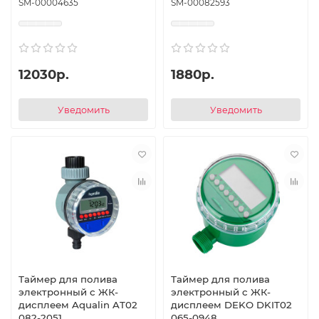
SM-00004635
SM-00082593
12030р.
1880р.
Уведомить
Уведомить
Таймер для полива
Таймер для полива
электронный c ЖК-
электронный c ЖК-
дисплеем Aqualin AT02
дисплеем DEKO DKIT02
082-2051
065-0948