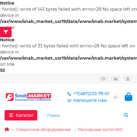
Notice
: fwrite(): write of 143 bytes failed with errno=28 No space left on
device in
/var/www/snab_market_usr19/data/www/snab.market/system/l
on line
53
Notice
: fwrite(): write of 33 bytes failed with errno=28 No space left on
device in
/var/www/snab_market_usr19/data/www/snab.market/system/l
on line
53
+7(4872)33-79-01
Напишите нам
Каталог
Сварочное оборудование
Расходные части MIG