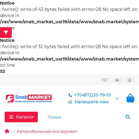
Notice
: fwrite(): write of 43 bytes failed with errno=28 No space left on
device in
/var/www/snab_market_usr19/data/www/snab.market/system/l
on line
53
Notice
: fwrite(): write of 32 bytes failed with errno=28 No space left on
device in
/var/www/snab_market_usr19/data/www/snab.market/system/l
on line
53
+7(4872)33-79-01
Напишите нам
Каталог
Автомобильный инструмент