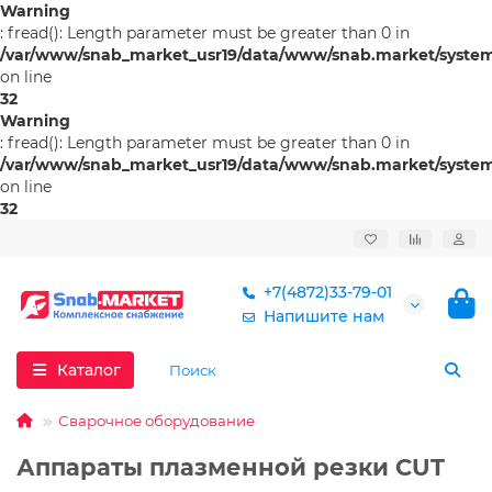
Warning
: fread(): Length parameter must be greater than 0 in
/var/www/snab_market_usr19/data/www/snab.market/system/l
on line
32
Warning
: fread(): Length parameter must be greater than 0 in
/var/www/snab_market_usr19/data/www/snab.market/system/l
on line
32
+7(4872)33-79-01
Напишите нам
Каталог
Сварочное оборудование
Аппараты плазменной резки CUT