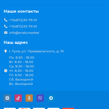
качество реза – кромки разрезаемой детали
ровные, без подрезов и натеков шлака;
Наши контакты
высокая производительность –
высокотемпературная плазма позволяет
+7(4872)33-79-01
значительно увеличить скорость резки по
+7(4872)33-79-01
сравнению с газокислородным методом;
отсутствие необходимости применения
info@snab.market
газобаллонного оборудования, представляющего
опасность;
Наш адрес
резка практически любых сталей и сплавов;
большие толщины разрезаемого металла;
г. Тула, ул. Пржевальского, д. 10
возможность резки ржавого, загрязненного
Пн. 8.30 - 18.00
металла.
Вт. 8.30 - 18.00
Аппараты для воздушно-
Ср. 8.30 - 18.00
плазменной резки
Чт. 8.30 - 18.00
Пт. 8.30 - 18.00
Сб. Выходной
Аппарат для воздушно-плазменной резки
состоит из
Вс. Выходной
источника питания дуги и резака-плазматрона. Для
обеспечения работы потребуется подключение
аппарата к магистрали со сжатым воздухом или
наличие воздушного компрессора. Минимальное
рабочее давление воздуха составляет не менее 4 атм.