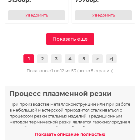
Уведомить
Уведомить
Показать еще
1
2
3
4
5
>
>|
Показано с 1 по 12 из 53 (всего 5 страниц)
Процесс плазменной резки
При производстве металлоконструкций или при работе
в небольшой мастерской приходится сталкиваться с
процессом резки стальных изделий. Традиционным
методом термической резки является газокислородная
резка. Однако данный способ требует применения
взрывоопасных баллонов с газами, и не подходит для
Показать описание полностью
Показать описание полностью
резки нержавейки или цветных металлов.