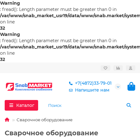
Warning
: fread(): Length parameter must be greater than 0 in
/var/www/snab_market_usr19/data/www/snab.market/system/l
on line
32
Warning
: fread(): Length parameter must be greater than 0 in
/var/www/snab_market_usr19/data/www/snab.market/system/l
on line
32
+7(4872)33-79-01
Напишите нам
Каталог
Сварочное оборудование
Сварочное оборудование