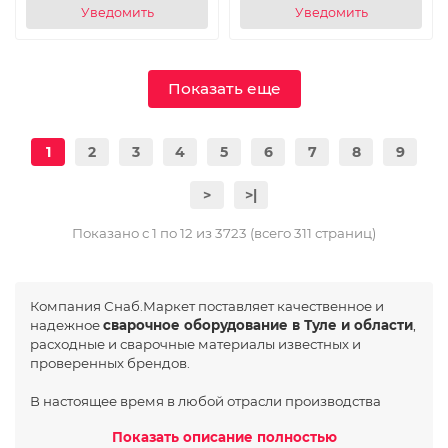
Уведомить
Уведомить
Показать еще
1
2
3
4
5
6
7
8
9
>
>|
Показано с 1 по 12 из 3723 (всего 311 страниц)
Компания Снаб.Маркет поставляет качественное и
надежное
сварочное оборудование в Туле и области
,
расходные и сварочные материалы известных и
проверенных брендов.
В настоящее время в любой отрасли производства
широкое применение получили такие виды работ как
Показать описание полностью
Показать описание полностью
сварка и термическая резка. Современное
сварочное