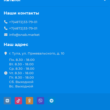
помощью которых регулируется мощность пламени.
Наши контакты
Оборудование для плазменной резки
. Аппараты
воздушно-плазменной резки, позволяющие
+7(4872)33-79-01
производить раскрой нержавеющей стали, а также
цветных металлов.
+7(4872)33-79-01
info@snab.market
Расходные части для плазменной резки
. Расходниками
при плазменной резке являются – сопла, катоды,
Наш адрес
диффузоры. При необходимости есть возможность
приобретения головки плазмотрона.
г. Тула, ул. Пржевальского, д. 10
Пн. 8.30 - 18.00
Расходные части для полуавтоматической сварки (MIG)
:
Вт. 8.30 - 18.00
наконечники;
Ср. 8.30 - 18.00
направляющие каналы;
Чт. 8.30 - 18.00
сопла; диффузоры;
Пт. 8.30 - 18.00
держатели наконечников.
Сб. Выходной
Вс. Выходной
Качество сварного соединения при
полуавтоматической сварке напрямую зависит от
состояния оборудования, поэтому своевременная
замена расходных материалов – залог успеха!