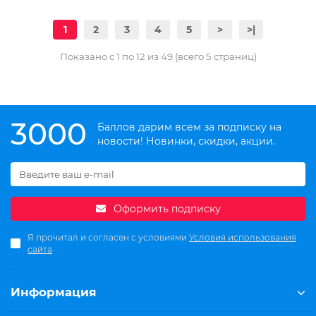
1
2
3
4
5
>
>|
Показано с 1 по 12 из 49 (всего 5 страниц)
3000
Баллов дарим всем за подписку на
новости! Новинки, скидки, акции.
Оформить подписку
Я прочитал и согласен с условиями
Условия использования
сайта
Информация