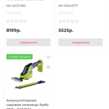
SM-00071383
SM-00043771
8199р.
5525р.
Уведомить
Уведомить
Лидер продаж
Аккумуляторные
садовые ножницы Ryobi
ONE+ OGS1822