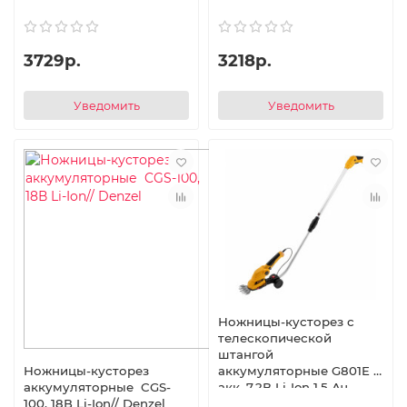
3729р.
3218р.
Уведомить
Уведомить
Ножницы-кусторез с
телескопической
штангой
аккумуляторные G801E с
Ножницы-кусторез
акк. 7.2В Li-Ion 1.5 Ач
аккумуляторные CGS-
Denzel
100, 18В Li-Ion// Denzel