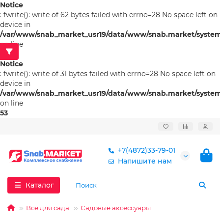
Notice
: fwrite(): write of 62 bytes failed with errno=28 No space left on
device in
/var/www/snab_market_usr19/data/www/snab.market/system/l
on line
53
Notice
: fwrite(): write of 31 bytes failed with errno=28 No space left on
device in
/var/www/snab_market_usr19/data/www/snab.market/system/l
on line
53
+7(4872)33-79-01
Напишите нам
Каталог
Всё для сада
Садовые аксессуары