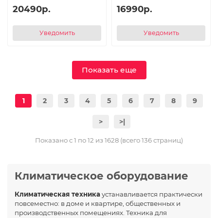
20490р.
16990р.
Уведомить
Уведомить
Показать еще
1
2
3
4
5
6
7
8
9
>
>|
Показано с 1 по 12 из 1628 (всего 136 страниц)
Климатическое оборудование
Климатическая техника
устанавливается практически
повсеместно: в доме и квартире, общественных и
производственных помещениях. Техника для