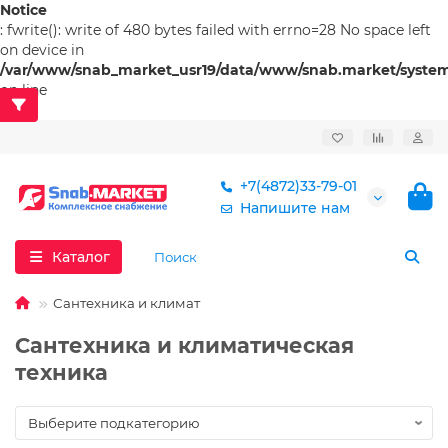
Notice
: fwrite(): write of 480 bytes failed with errno=28 No space left
on device in
/var/www/snab_market_usr19/data/www/snab.market/system/l
on line
53
+7(4872)33-79-01
Напишите нам
Каталог
Сантехника и климат
Сантехника и климатическая
техника