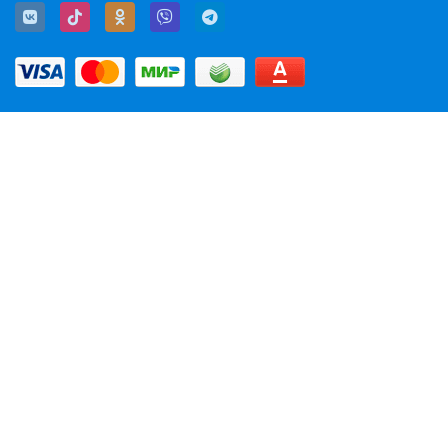
водонагреватели – электрические и газовые,
бойлеры косвенного нагрева, проточные,
накопительные и гибридные, открытого и
закрытого типа, вертикальные и горизонтальные,
обеспечивают нагрев жидкости и круглосуточное
обеспечение.
Практически все агрегаты условно можно разделить на
бытовые и промышленные. К бытовым машинам можно
отнести компактную технику, которая будет
использоваться исключительно для личных целей в
небольших помещениях квартир и частных домов. К
промышленным можно отнести оборудование для
офисов, предприятий, цехов. Исходя из этих данных
необходимо подбирать такие характристики как
мощность, размеры и т. д. Все функции и
характеристики указаны в карточке товара.
Насосное оборудование
Помимо климатического оборудования в интернет-
магазине Снаб.Маркет вы можете приобрести