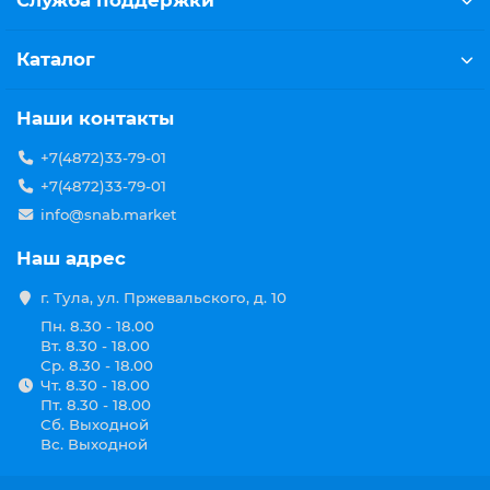
Служба поддержки
напольно-потолочные, канальные, кассетные,
сплит-системы и мульти сплит-системы, с
Каталог
обычным, роторным, спиральным или с
инверторным компрессором,
антибактериальные, плазменные и
Наши контакты
дезодорирующие, с обогревом и охлаждением,
сверх-тихие и многие другие;
+7(4872)33-79-01
мини-кондиционеры – компактные и
+7(4872)33-79-01
портативные, не требуют монтажа, работают как
info@snab.market
персональные охладители, от электричества, USB
или батареек, перед использованием нужно
Наш адрес
заливать прохладную воду в соответствующую
емкость;
г. Тула, ул. Пржевальского, д. 10
Пн. 8.30 - 18.00
обогреватели – все приборы (от конвекторов,
Вт. 8.30 - 18.00
тепловентиляторов, инфракрасных
Ср. 8.30 - 18.00
обогревателей до тепловых пушек, масляных
Чт. 8.30 - 18.00
радиаторов и тепловых завес) предназначены для
Пт. 8.30 - 18.00
поддержания тепла, различаются, в первую
Сб. Выходной
очередь, по типу питания, установки, нагревания
Вс. Выходной
и циркуляции, по конструкции и принципу
действия;