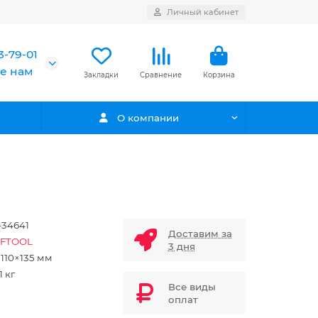
Личный кабинет
3-79-01
е нам
Закладки
Сравнение
Корзина
О компании
34641
Доставим за
FTOOL
3 дня
×110×135 мм
1 кг
Все виды
оплат