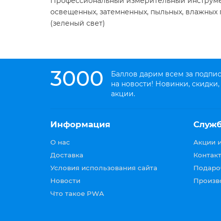
Профессиональный измерительный инструмент
освещенных, затемненных, пыльных, влажных
(зеленый свет)
3000
Баллов дарим всем за подпи
на новости! Новинки, скидки,
акции.
Информация
Служ
О нас
Акции 
Доставка
Контакт
Условия использования сайта
Подаро
Новости
Произв
Что такое PWA