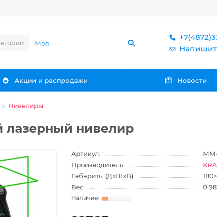
+7(4872)3
тегории
Напишит
Акции и распродажи
Новости
Нивелиры
й лазерный нивелир
Артикул:
MM-
Производитель:
KRA
Габариты (ДхШхВ):
180
Вес:
0.98