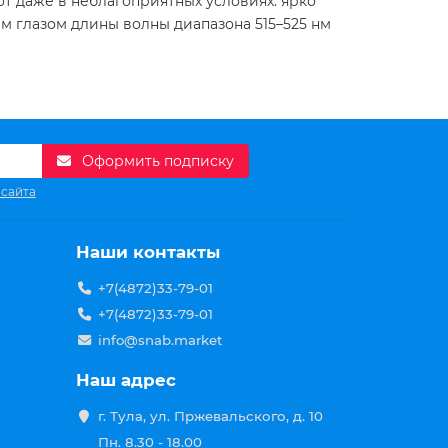
 даже в неблагоприятных условиях: ярко
м глазом длины волны диапазона 515–525 нм
Оформить подписку
 сайта
Наши контакты
+7(4872)33-79-01
+7(4872)33-79-01
info@snab.market
Наш адрес
г. Тула, ул. Пржевальского, д. 10
Пн. 8.30 - 18.00